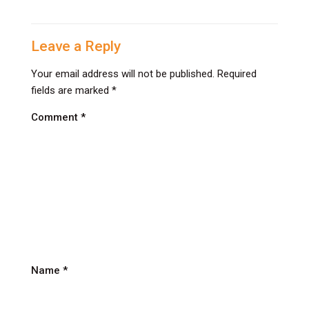
में
Best
Daycare
Leave a Reply
Center
Your email address will not be published.
Required
कैसे
fields are marked
*
चुनें?
पूरी
Comment
*
जानकारी
माता-
पिता
के
लिए
Name
*