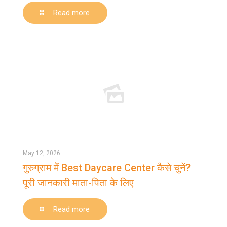
-
Read more
Which
is
the
Best
Play
School
in
Gurugram?
Top
Factors
Parents
May 12, 2026
Must
गुरुग्राम में Best Daycare Center कैसे चुनें?
Check
पूरी जानकारी माता-पिता के लिए
(2026)
-
Read more
गुरुग्राम