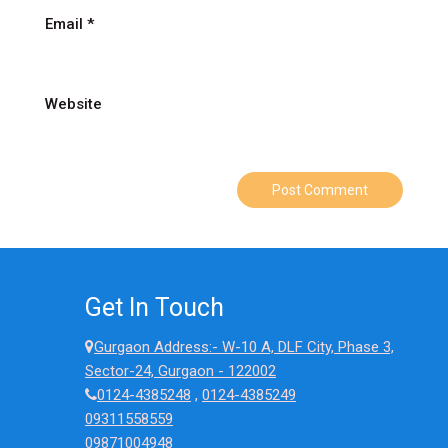
Email
*
Website
Get In Touch
Gurgaon Address:- W-10 A, DLF City, Phase 3,
Sector-24, Gurgaon - 122002
0124-4385248
,
0124-4385249
09311558559
09871004948