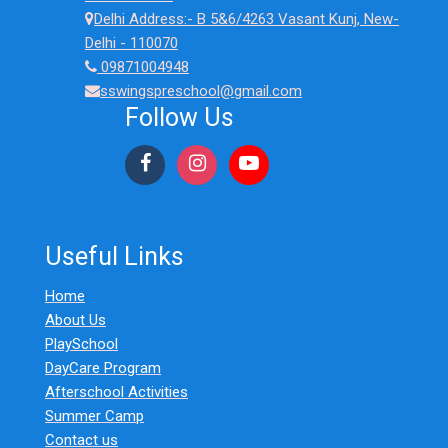
Delhi Address:- B 5&6/4263 Vasant Kunj, New-
Delhi - 110070
09871004948
sswingspreschool@gmail.com
Follow Us
Useful Links
Home
About Us
PlaySchool
DayCare Program
Afterschool Activities
Summer Camp
Contact us